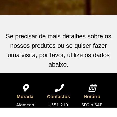
Se precisar de mais detalhes sobre os
nossos produtos ou se quiser fazer
uma visita, por favor, utilize os dados
abaixo.
Morada
Contactos
Horário
Alameda
+351 219
SEG a SÁB
Coronel
291 210
9H-13H e
Linhares de
geral@arcolares.com
14H-18H