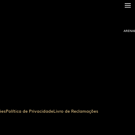
ARENAE
ões
Política de Privacidade
Livro de Reclamações