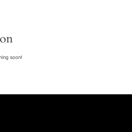
zon
hing soon!